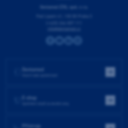
Dentamed (ČR), spol. s r.o.
Pod Lipami 41, 130 00 Praha 3
(+420) 266 007 111
info@dentamed.cz
Dentamed
Hlavní web společnosti
E-shop
Spotřební zboží za skvělé ceny
Přístroje