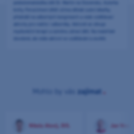
pedostomatoložka sítě Dr. Martin na Slovensku. Autorka
knihy
PorozUmení dítěti očima dětské zubní lékařky
,
přednáší na odborných kongresech a vede vzdělávací
aktivity pro rodiče i odborníky. Aktivně se věnuje
myofunkční terapii a ústnímu zdraví dětí. Na mateřské
dovolené, ale stále aktivní ve vzdělávání a osvětě.
Mohlo by vás
zajímat
Nikola Alexij, DiS.
Jan Vesel