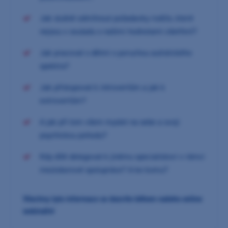
Jak slušně odmítnout požadavky rodiče, které
nejsou v souladu s našimi hodnotami ošetření?
Jak pracovat s dětmi s poruchou autistického
spektra?
Jak přistupovat k introvertům a jak k
extrovertům?
A jak při tom všem myslet na sebe a svoji
psychickou pohodu?
Kdy dítě delegovat k jinému specialistovi v rámci
mezioborové spolupráce? A ke komu?
Všechny tyto informace se dozvíte během našeho online
webináře!