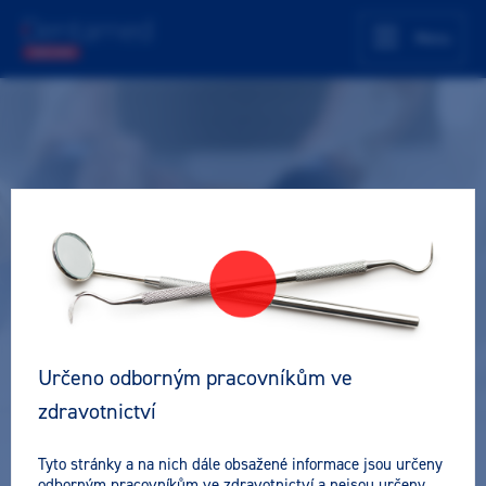
Menu
Malý pacient, velká výzva –
Komplexní management dětí v
zubní ordinaci
Online přednáška
Zubní lékař
Pro všechny
2 ČSK
Určeno odborným pracovníkům ve
zdravotnictví
Lektor
Tyto stránky a na nich dále obsažené informace jsou určeny
MDDr. Beáta Polivka Marčanová
odborným pracovníkům ve zdravotnictví a nejsou určeny