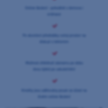
Online školení - pohodlně z domova i
ordinace
Po skončení přednášky volný prostor na
diskuzi s lektorem
Možnost zhlédnutí záznamu po dobu
dvou týdnů po uskutečnění
Kredity jsou udělovány pouze za účast na
živém online školení