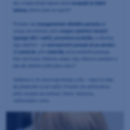
Ale co když přijde takové, které
nezapadá do žádné
šablony
, kterou jsme se naučili?
Provedu vás
managementem dětského pacienta
od
vstupu do ordinace, přes
vstupní vyšetření různých
typologií dětí i rodičů, preventivní prohlídk
y a všechny
typy ošetření – od
neinvazivních postupů až po extrakci
.
Od
pomůcek
, přes
materiály
, až po konkrétní postupy.
Kdy navrhnout vědomou sedaci, kdy celkovou anestezii a
kdy dát ošetření ještě jednu šanci?
Ukážeme si, že slova mají energii a sílu – nejen ta naše,
ale především ta od rodičů. Protože vše začíná dávno
před vstupem do ordinace. Doma. Výchovou,
rodičovskými vzory.