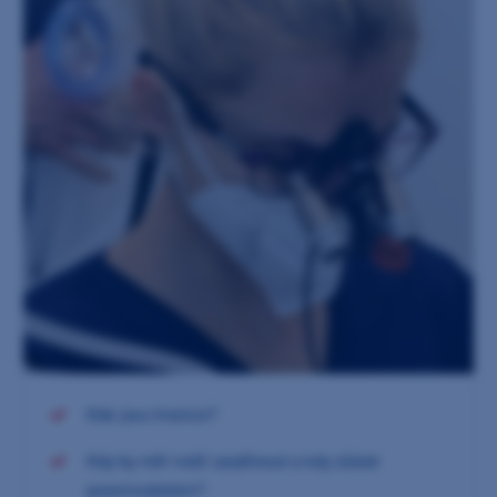
Kde jsou hranice?
Kdy by měl rodič zasáhnout a kdy zůstat
pozorovatelem?