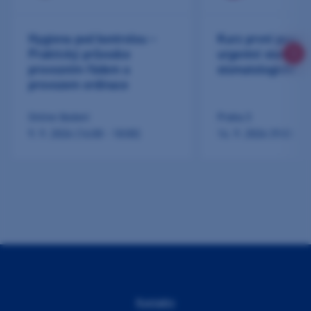
Hygiena pod kontrolou –
Kurz první pomoc
Praktický průvodce
urgentní stavy ve
provozním řádem a
stomatologické pr
provozem ordinace
Online školení
Praha 3
9. 9. 2026 (16:00 - 18:00)
14. 9. 2026 (9:00 - 1
Kontakty