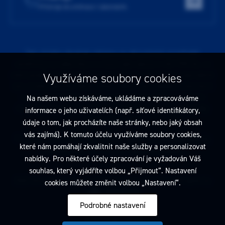
Přístroje do ordinace i laboratoře
Tato stránka obsahuje reklamu na zdravotnický prostředek
zaměřenou na odborníky ve smyslu §2a zákona č. 40/1995 Sb., ve
znění pozdějších předpisů. Nejste-li takovým odborníkem, neprodleně
Využíváme soubory cookies
tyto stránky opusťte. Obsah tohoto sdělení není nabídkou (návrhem)
na uzavření jakékoliv smlouvy ani veřejnou nabídkou. Veškeré
Na našem webu získáváme, ukládáme a zpracováváme
informace jsou pouze informativního charakteru a řídí se
pravidly
informace o jeho uživatelích (např. síťové identifikátory,
reklamních sdělení
.
údaje o tom, jak procházíte naše stránky, nebo jaký obsah
vás zajímá). K tomuto účelu využíváme soubory cookies,
Prohlédnout si můžete také
obchodní podmínky
a
pravidla ochrany
které nám pomáhají zkvalitnit naše služby a personalizovat
osobních údajů
nebo upravte
nastavení cookies
.
nabídky. Pro některé účely zpracování je vyžadován Váš
souhlas, který vyjádříte volbou „Přijmout“. Nastavení
2026 Dentamed spol. s r.o. Všechna práva vyhrazena. Designed by
cookies můžete změnit volbou „Nastavení“.
Podrobné nastavení