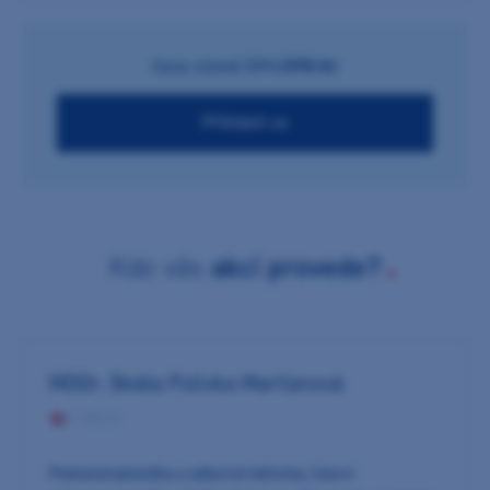
Cena včetně DPH:
2990 Kč
Přihlásit se
Kdo vás
akcí provede?
MDDr. Beáta Polivka Marčanová
2 AKCE
Pedostomatoložka a odborná lektorka, hlavní