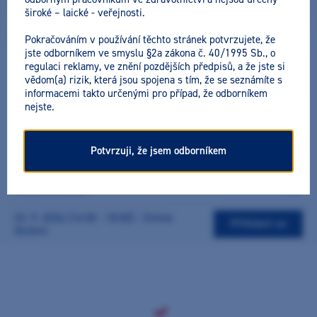
široké – laické - veřejnosti.
Datum a místo konání:
23. 9. 2026 (16:30 - 18:30) - Online školení
Pokračováním v používání těchto stránek potvrzujete, že
jste odborníkem ve smyslu §2a zákona č. 40/1995 Sb., o
Cena včetně DPH:
regulaci reklamy, ve znění pozdějších předpisů, a že jste si
2990 Kč
vědom(a) rizik, která jsou spojena s tím, že se seznámíte s
informacemi takto určenými pro případ, že odborníkem
nejste.
Přihlásit se
Potvrzuji, že jsem odborníkem
Malý pacient, velká výzva – Komplexní management dětí
v zubní ordinaci
23. 9. 2026 (16:30 - 18:30) - Online
Přihlásit se
školení