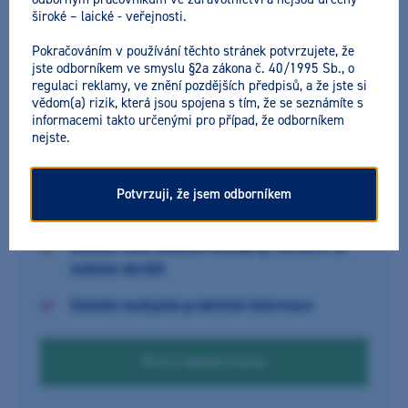
široké – laické - veřejnosti.
Pokračováním v používání těchto stránek potvrzujete, že
5 UNIKÁTNÍCH OKRUHŮ
jste odborníkem ve smyslu §2a zákona č. 40/1995 Sb., o
regulaci reklamy, ve znění pozdějších předpisů, a že jste si
Komplexní vzdělávací program
vědom(a) rizik, která jsou spojena s tím, že se seznámíte s
informacemi takto určenými pro případ, že odborníkem
myPraxe
nejste.
Budete připraveni zahájit novou etapu své
Potvrzuji, že jsem odborníkem
kariéry
Získáte nové důležité kontakty, na které se
můžete obrátit
Získáte nezbytné praktické informace
Více o obsahu kurzu