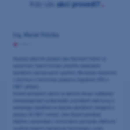
Kdo vás
akcí provedl?
Ing. Marek Pelinka
0 AKCÍ
Zkušený odborník působící jako Obchodní ředitel ve
společnosti Vatech Europe, předního dodavatele
dentálních zobrazovacích systémů. Má bohaté zkušenosti
s distribucí a technickou podporou digitálních OPG a
CBCT zařízení.
Kromě obchodních aktivit se aktivně věnuje vzdělávání
stomatologických profesionálů, pravidelně vede kurzy a
workshopy zaměřené na obsluhu dentálních rentgenů a
analýzu 3D CBCT snímků. Jeho školení pomáhají
lékařům, asistentkám i technickému personálu efektivně
využívat moderní zobrazovací technologie v praxi.