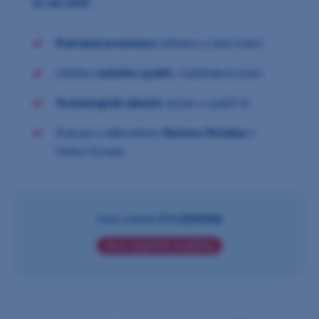
Co vás čeká?
Podrobná prezentace
softwaru a jeho funkcí
Ukázka
reálného využití
v každodenní praxi
Technologické zákulisí
vývoje a využití AI
Diskuze s odborníkem
Markem Pelinkou
z
Vatech Europe
Cena včetně DPH:
ZDARMA
Akce úspěšně proběhla