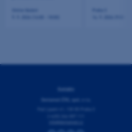
Online školení
Praha 3
9. 9. 2026 (16:00 - 18:00)
14. 9. 2026 (9:00 - 1
Kontakty
Dentamed (ČR), spol. s r.o.
Pod Lipami 41, 130 00 Praha 3
(+420) 266 007 111
info@dentamed.cz