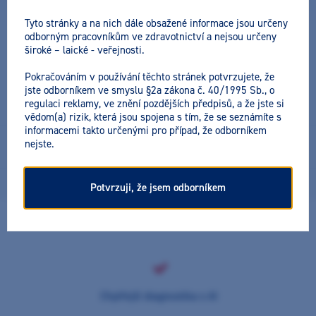
Datum a místo konání:
Tyto stránky a na nich dále obsažené informace jsou určeny
24. 10. 2025 (11:00 - 12:00) - Praha 3
odborným pracovníkům ve zdravotnictví a nejsou určeny
široké – laické - veřejnosti.
Cena včetně DPH:
ZDARMA
Pokračováním v používání těchto stránek potvrzujete, že
jste odborníkem ve smyslu §2a zákona č. 40/1995 Sb., o
regulaci reklamy, ve znění pozdějších předpisů, a že jste si
vědom(a) rizik, která jsou spojena s tím, že se seznámíte s
informacemi takto určenými pro případ, že odborníkem
3D SW Vatech s využitím AI - nové možnosti segmentace
nejste.
tkání ve 3D
24. 10. 2025 (11:00 - 12:00) - Praha 3
Akce úspěšně proběhla
Potvrzuji, že jsem odborníkem
Chytřejší diagnostika s AI