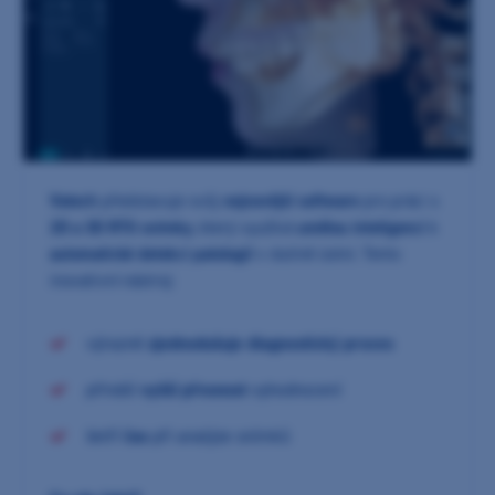
Vatech
představuje svůj
nejnovější software
pro práci s
2D a 3D RTG snímky
, který využívá
umělou inteligenci
k
automatické detekci patologií
v dutině ústní. Tento
inovativní nástroj:
výrazně
zjednodušuje diagnostický proces
přináší
vyšší přesnost
vyhodnocení
šetří
čas
při analýze snímků