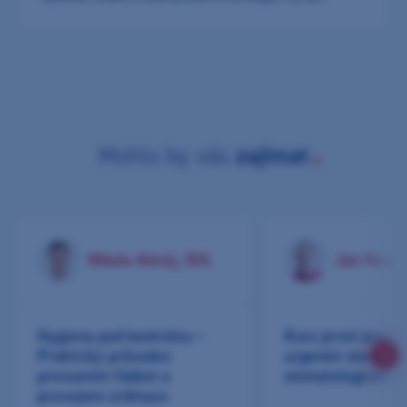
Mohlo by vás
zajímat
Nikola Alexij, DiS.
Jan Vesel
Hygiena pod kontrolou –
Kurz první pomoc
Praktický průvodce
urgentní stavy ve
provozním řádem a
stomatologické pr
provozem ordinace