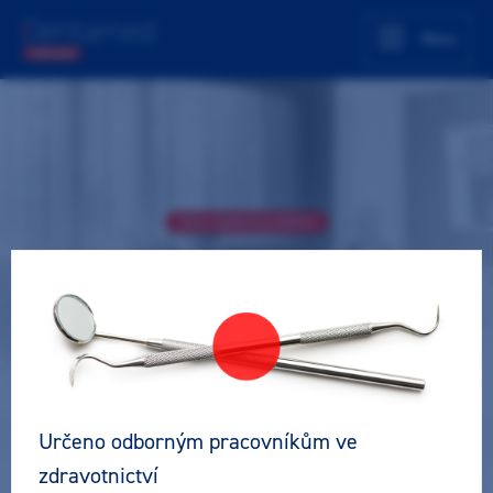
Menu
Akce úspěšně proběhla
3D SW Vatech s využitím AI - nové
možnosti segmentace tkání ve 3D
Seminář
Lékař
Pro všechny
Určeno odborným pracovníkům ve
Lektor
zdravotnictví
Ing. Marek Pelinka