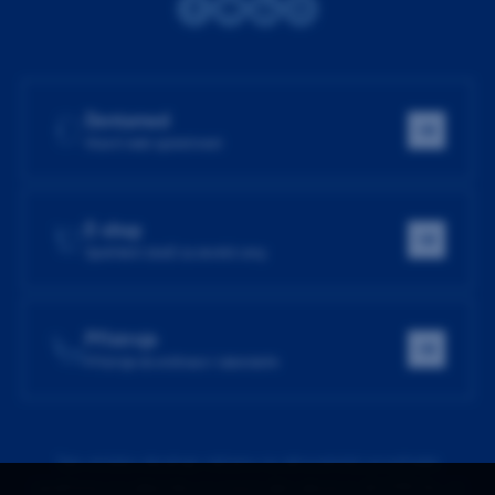
Dentamed
Hlavní web společnosti
E-shop
Spotřební zboží za skvělé ceny
Přístroje
Přístroje do ordinace i laboratoře
Tato stránka obsahuje reklamu na zdravotnický prostředek
zaměřenou na odborníky ve smyslu §2a zákona č. 40/1995 Sb., ve