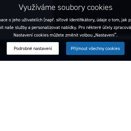
Využíváme soubory cookies
 jeho uživatelích (např. síťové identifikátory, údaje o tom, jak p
t naše služby a personalizovat nabídky. Pro některé účely zpracován
Nastavení cookies můžete změnit volbou „Nastavení“.
Podrobné nastavení
Přijmout všechny cookies
Dentamed
E-shop
Hlavní web společnosti
Spotřební zboží za skvělé cen
Přejít na web
Přejít na e-shop