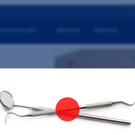
Konference a akce
Naši lektoři
Masterclass