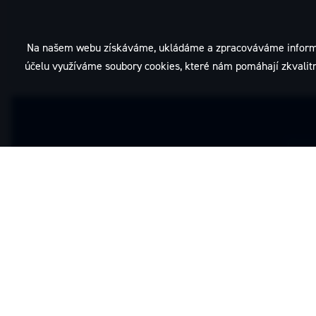
Na našem webu získáváme, ukládáme a zpracováváme informace o
účelu využíváme soubory cookies, které nám pomáhají zkvalitni
Kontakty
Dentamed (ČR), spol. s r.o.
Pod Lipami 41, 130 00 Praha 3
(+420) 266 007 111
info@dentamed.cz