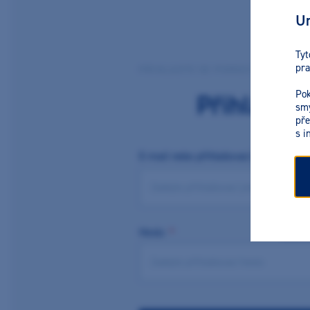
Ur
Tyt
pra
PŘIHLASTE SE POMOCÍ SVÉHO D
Pok
Přihlásit 
smy
pře
s i
E-mail nebo přihlašovací jméno
*
Heslo
*
Zapomn