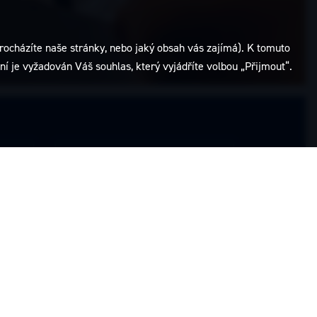
rocházíte naše stránky, nebo jaký obsah vás zajímá). K tomuto
í je vyžadován Váš souhlas, který vyjádříte volbou „Přijmout“.
Přístroje
y
Přístroje do ordinace i laboratoře
Přejít na přístroje