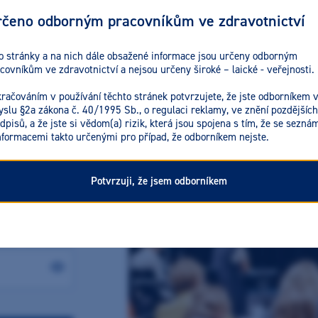
čeno odborným pracovníkům ve zdravotnictví
o stránky a na nich dále obsažené informace jsou určeny odborným
covníkům ve zdravotnictví a nejsou určeny široké – laické - veřejnosti.
ENTAMED ÚČTU
račováním v používání těchto stránek potvrzujete, že jste odborníkem 
se
slu §2a zákona č. 40/1995 Sb., o regulaci reklamy, ve znění pozdějších
dpisů, a že jste si vědom(a) rizik, která jsou spojena s tím, že se seznám
nformacemi takto určenými pro případ, že odborníkem nejste.
Potvrzuji, že jsem odborníkem
ěli jste heslo?