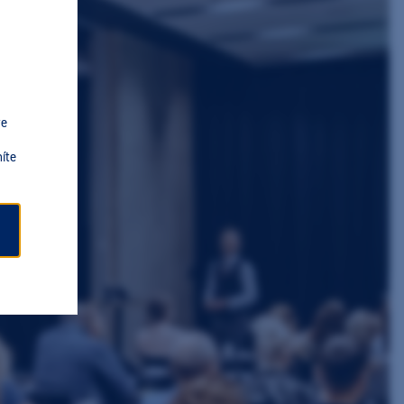
ve
íte