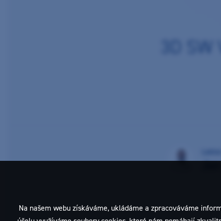
3D SW V
Lekto
Jan
Na našem webu získáváme, ukládáme a zpracováváme informace o
účelu využíváme soubory cookies, které nám pomáhají zkvalitni