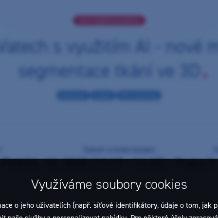
Akce úspěšně proběhla
atech s využitím AI - nové 
segmentace tkání ve 3D
Seminář
Lékař
Pro všechny
r
Datum a místo konání:
C
 Pirkl
24. 10. 2025 (13:15 - 14:15) - Praha 3
Využíváme soubory cookies
 jeho uživatelích (např. síťové identifikátory, údaje o tom, jak p
t naše služby a personalizovat nabídky. Pro některé účely zpracován