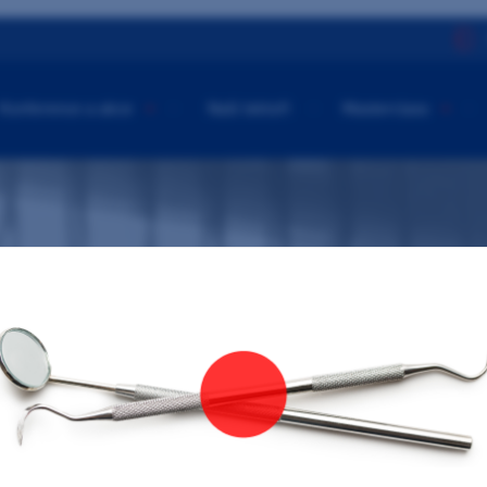
Konference a akce
Naši lektoři
Masterclass