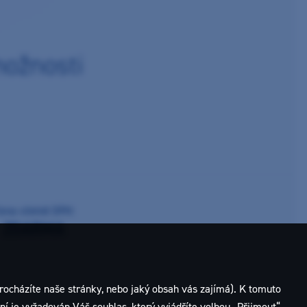
možnosti
ena včetně DPH:
ZDARMA
rocházíte naše stránky, nebo jaký obsah vás zajímá). K tomuto
í je vyžadován Váš souhlas, který vyjádříte volbou „Přijmout“.