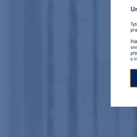
Ur
Tyt
pra
Pok
smy
pře
s i