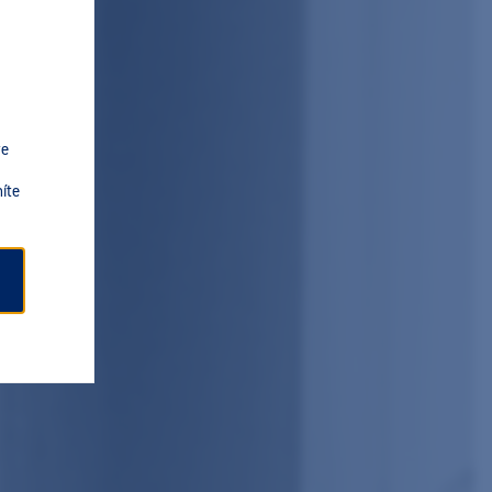
ve
íte