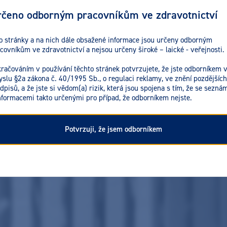
čeno odborným pracovníkům ve zdravotnictví
o stránky a na nich dále obsažené informace jsou určeny odborným
covníkům ve zdravotnictví a nejsou určeny široké – laické - veřejnosti.
račováním v používání těchto stránek potvrzujete, že jste odborníkem 
slu §2a zákona č. 40/1995 Sb., o regulaci reklamy, ve znění pozdějších
dpisů, a že jste si vědom(a) rizik, která jsou spojena s tím, že se seznám
nformacemi takto určenými pro případ, že odborníkem nejste.
Potvrzuji, že jsem odborníkem