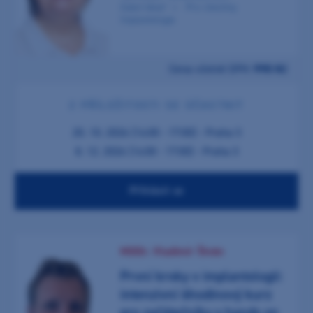
Zubní lékař
Pro všechny
Implantologie
Cena včetně DPH:
990 Kč
2 PŘÍLEŽITOSTI SE ÚČASTNIT
20. 10. 2026 (14:00 - 17:00) - Praha 3
8. 12. 2026 (14:00 - 17:00) - Praha 3
Přihlásit se
MDDr. Vladimír Štván
První kroky v implantologii:
intenzivní 6hodinový kurz
pro začátečníky s hands on