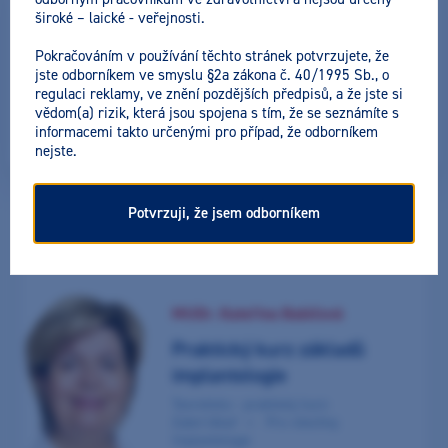
široké – laické - veřejnosti.
Pokračováním v používání těchto stránek potvrzujete, že
Vše
Laboratoř
Pro každého
Pro sestřičky
jste odborníkem ve smyslu §2a zákona č. 40/1995 Sb., o
Zahraniční přednášející
Online přednáška
Soft skills
regulaci reklamy, ve znění pozdějších předpisů, a že jste si
Profylaxe
Pedostomatologie
Endodoncie
Implantologie
vědom(a) rizik, která jsou spojena s tím, že se seznámíte s
CAD/CAM
Pokročilé filtrování
informacemi takto určenými pro případ, že odborníkem
nejste.
Přednášející:
Nalezeno:
3 výsledky
Potvrzuji, že jsem odborníkem
MUDr. Kateřina Babičová
Zaměření:
Praktický kurz základů
implantologie
Teoreticko - praktický kurz
Zubní lékař
Pro všechny
Implantologie