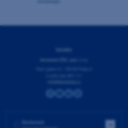
stomatologie
Kontakty
Dentamed (ČR), spol. s r.o.
Pod Lipami 41, 130 00 Praha 3
(+420) 266 007 111
info@dentamed.cz
Dentamed