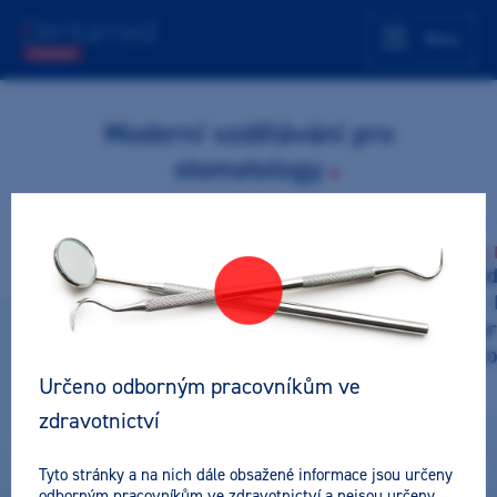
Menu
Moderní vzdělávání pro
stomatology
Ondřej Adam
Nikola Alexij, 
IPS Ceram Art -
Hygiena po
monolitická
kontrolou – 
rekonstrukce s
průvodce p
gingivou
řádem a pr
ordinace
Určeno odborným pracovníkům ve
zdravotnictví
Tyto stránky a na nich dále obsažené informace jsou určeny
odborným pracovníkům ve zdravotnictví a nejsou určeny