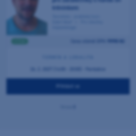
tréninkem
Teoreticko - praktický kurz
Zubní lékař
Pro všechny
Implantologie
Cena včetně DPH:
9990 Kč
5 ČSK
TERMÍN A LOKALITA
26. 2. 2027 (14:00 - 20:00) - Pardubice
Přihlásit se
1
Strana: