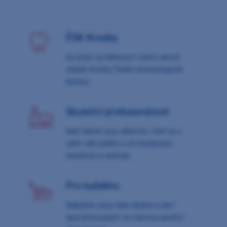
ČSK Kredity
Za účast na některých našich akcích
získáte kredity České stomatologické
komory
Skuteční profesionálové
Naši lektoři jsou odborníci, kteří se s
vámi rádi podělí o své zkušenosti,
moudrost a nástroje.
Pro každého
Nabízíme celou řadu školení a akcí
specializovaných na všechna odvětví