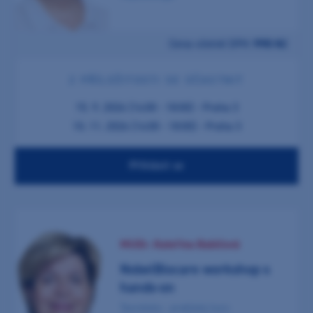
Pro koho je určen:
Cena včetně DPH:
990 Kč
2 PŘÍLEŽITOSTI SE ÚČASTNIT
15. 9. 2026 (14:00 - 18:00) - Praha 3
10. 11. 2026 (14:00 - 18:00) - Praha 3
Typ vzdělávání:
Přihlásit se
Místo:
MUDr. Kateřina Babičová
NobelBiocare workshop s
hands-on
Teoreticko - praktický kurz