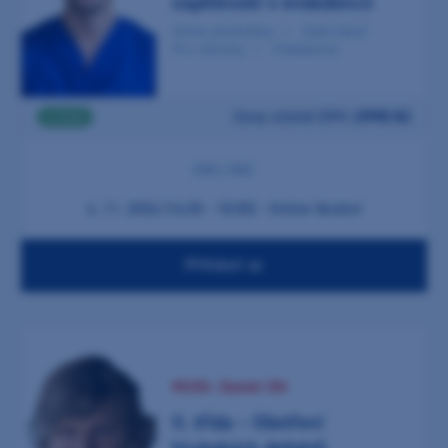
úspěšnosti v endodoncii
Online přednáška
Zubní lékař
Pro všechny
Endodoncie
Cena včetně DPH:
2990 Kč
2 ČSK
ONLINE
4. 11. 2026 (16:30 - 18:30) - Online školení
Přihlásit se
MUDr. Daniel Ott
II. třída – Ošetření