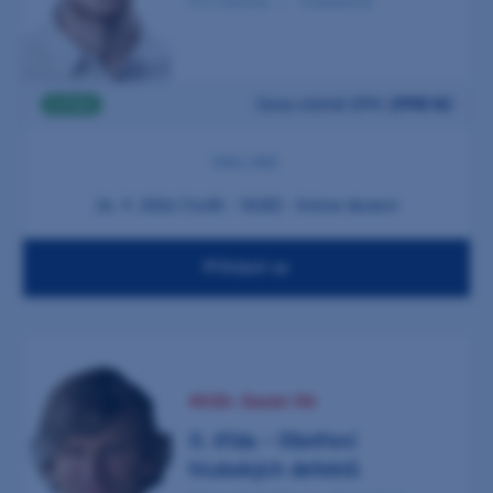
Pro všechny
Endodoncie
Cena včetně DPH:
2990 Kč
2 ČSK
ONLINE
24. 9. 2026 (16:00 - 18:00) - Online školení
Přihlásit se
MUDr. Daniel Ott
II. třída – Ošetření
hlubokých defektů