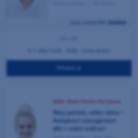
Online přednáška
Pro všechny
Cena včetně DPH:
ZDARMA
ONLINE
9. 9. 2026 (16:00 - 18:00) - Online školení
Přihlásit se
MDDr. Beáta Polivka Marčanová
Malý pacient, velká výzva –
Komplexní management
dětí v zubní ordinaci
Online přednáška
Zubní lékař