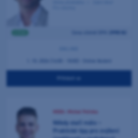
Online přednáška
Zubní lékař
Pro všechny
Cena včetně DPH:
2990 Kč
2 ČSK
ONLINE
1. 10. 2026 (16:00 - 18:00) - Online školení
Přihlásit se
MDDr. Michal Polivka
Někdy stačí málo –
Praktické tipy pro zvýšení