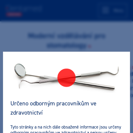
Menu
Moderní vzdělávání pro
stomatology
Ondřej Adam
Nikola Alexij, 
IPS Ceram Art -
Hygiena po
monolitická
kontrolou – 
rekonstrukce s
průvodce p
gingivou
řádem a pr
ordinace
Určeno odborným pracovníkům ve
zdravotnictví
Tyto stránky a na nich dále obsažené informace jsou určeny
odborným pracovníkům ve zdravotnictví a nejsou určeny