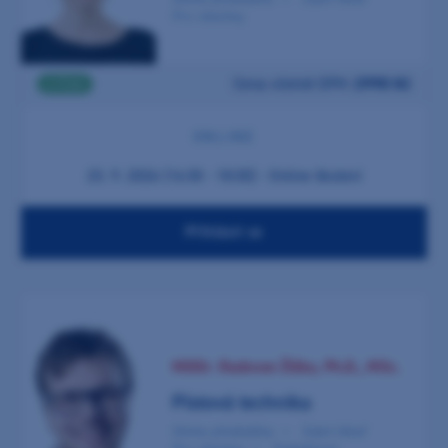
Pro všechny
Cena včetně DPH:
2990 Kč
2 ČSK
ONLINE
23. 9. 2026 (16:30 - 18:30) - Online školení
Přihlásit se
MDDr. Radovan Žižka, Ph.D., MSc.
Pístová technika
Online přednáška
Zubní lékař