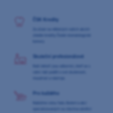
ČSK Kredity
Za účast na některých našich akcích
získáte kredity České stomatologické
komory
Skuteční profesionálové
Naši lektoři jsou odborníci, kteří se s
vámi rádi podělí o své zkušenosti,
moudrost a nástroje.
Pro každého
Nabízíme celou řadu školení a akcí
specializovaných na všechna odvětví