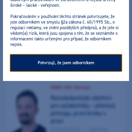
široké – laické - veřejnosti.
Pokračováním v používání těchto stránek potvrzujete, že
Vše
Laboratoř
Pro každého
Pro sestřičky
jste odborníkem ve smyslu §2a zákona č. 40/1995 Sb., o
Zahraniční přednášející
Online přednáška
Soft skills
regulaci reklamy, ve znění pozdějších předpisů, a že jste si
Profylaxe
Pedostomatologie
Endodoncie
Implantologie
vědom(a) rizik, která jsou spojena s tím, že se seznámíte s
CAD/CAM
Pokročilé filtrování
informacemi takto určenými pro případ, že odborníkem
nejste.
Přednášející:
Nalezeno:
8 výsledků
Potvrzuji, že jsem odborníkem
MDDr. Petr Herman
Zaměření:
Reendodontické ošetření
pro začátečníky – přehled,
principy, první kroky v
praxi
Online přednáška
Zubní lékař