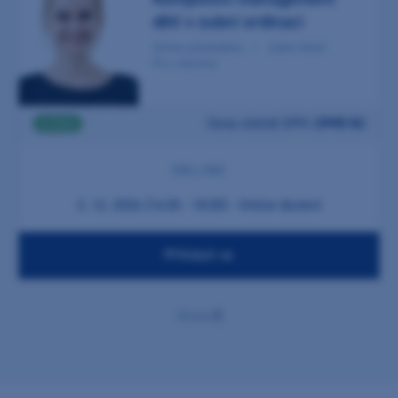
dětí v zubní ordinaci
Online přednáška
Zubní lékař
Pro všechny
Cena včetně DPH:
2990 Kč
2 ČSK
ONLINE
2. 12. 2026 (16:30 - 18:30) - Online školení
Přihlásit se
1
Strana: