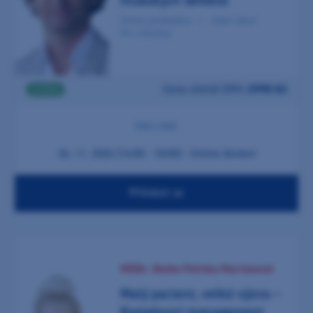
hlubokých defektů
Online přednáška
Zubní lékař
Pro všechny
Cena včetně DPH:
2990 Kč
2 ČSK
ONLINE
26. 11. 2026 (16:00 - 18:00) - Online školení
Přihlásit se
MDDr. Beáta Polivka Marčanová
Malý pacient, velká výzva –
Komplexní management