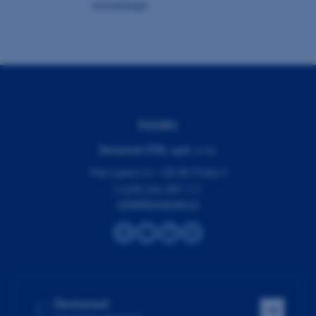
stomatologie
Kontakty
Dentamed (ČR), spol. s r.o.
Pod Lipami 41, 130 00 Praha 3
(+420) 266 007 111
info@dentamed.cz
Dentamed