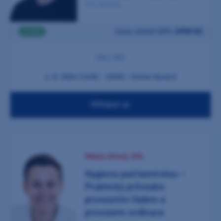
Pro všechny
Pro koho je určen:
Cena včetně DPH:
2990 Kč
2 ČSK
ONLINE
6. 8. 2026 (16:00 - 18:00) - Online školení
Typ vzdělávání:
Přihlásit se
Nikola Alexij, DiS.
Místo:
Hygiena pod kontrolou –
Praktický průvodce
provozním řádem a
provozem ordinace