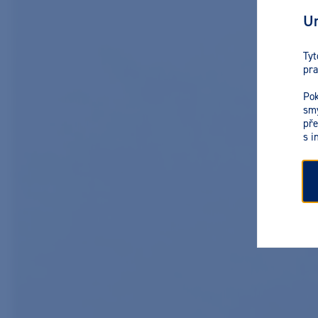
Ur
Tyt
pra
Pok
smy
pře
s i