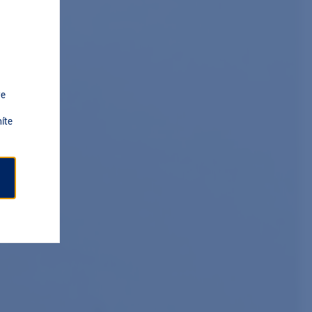
ve
íte