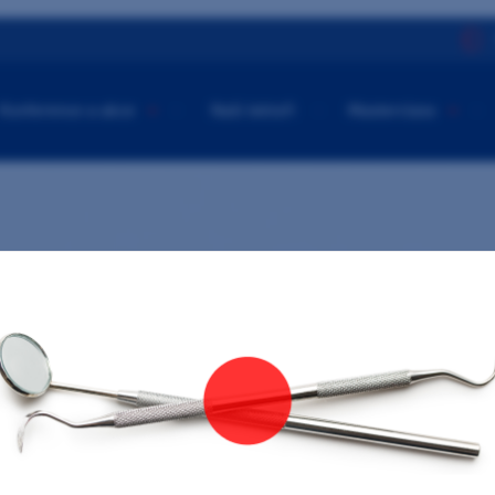
Konference a akce
Naši lektoři
Masterclass