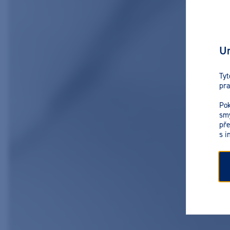
Ur
Tyt
pra
Pok
smy
pře
s i