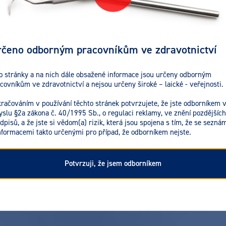
čeno odborným pracovníkům ve zdravotnictví
o stránky a na nich dále obsažené informace jsou určeny odborným
covníkům ve zdravotnictví a nejsou určeny široké – laické - veřejnosti.
račováním v používání těchto stránek potvrzujete, že jste odborníkem 
slu §2a zákona č. 40/1995 Sb., o regulaci reklamy, ve znění pozdějších
dpisů, a že jste si vědom(a) rizik, která jsou spojena s tím, že se seznám
nformacemi takto určenými pro případ, že odborníkem nejste.
Potvrzuji, že jsem odborníkem