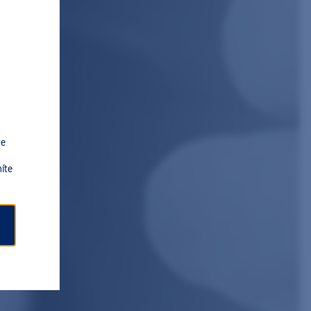
ve
íte