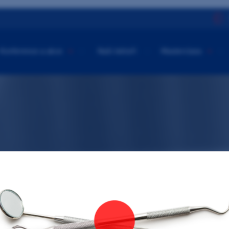
Konference a akce
Naši lektoři
Masterclass