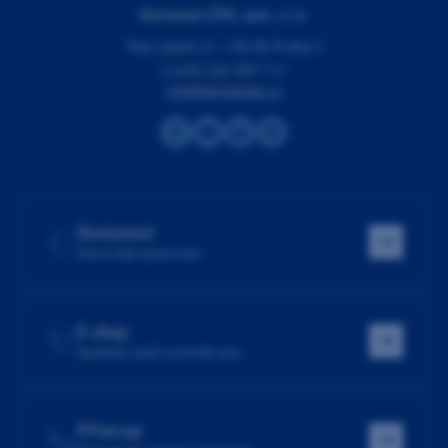
Dentamed (ČR), spol. s r.o.
Pod Lipami 41, 130 00 Praha 3
(+420) 266 007 111
info@dentamed.cz
Dentamed
Hlavní web společnosti
E-shop
Spotřební zboží za skvělé ceny
Přístroje