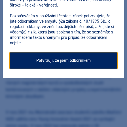
široké – laické - veřejnosti.
NAŠI LEKTOŘI
Pokračováním v používání těchto stránek potvrzujete, že
jste odborníkem ve smyslu §2a zákona č. 40/1995 Sb., o
Dr.
Maximilian Dobbertin
M.Sc.
regulaci reklamy, ve znění pozdějších předpisů, a že jste si
vědom(a) rizik, která jsou spojena s tím, že se seznámíte s
informacemi takto určenými pro případ, že odborníkem
Od roku 2020 je Dr. M. Dobbertin zkoušejícím pro komoru
nejste.
zubních lékařů v Hessensku v systému školení pro zubní lékaře.
Když ukončil postgraduální studia M.Sc.na téma estetické
Potvrzuji, že jsem odborníkem
záchovné stomatologie na Danube Private Univerzity Krems
(Kremže) Rakousko, tak ho univerzita jmenovala hostujícím
lektorem a pomocným odborným asistentem pro přednášky
různých magisterských kurzů a vysokoškolských studií
kombinovaných s dalšími vědeckými projekty a experimentálními
klinickými zkouškami.
V roce 2021 mu Mezinárodní asociace studentů zubního lékařství
IADS udělila cenu Young Innovation Award 2021 za vynikající
online výuku. V roce 2022 byl jmenován jedním z 30