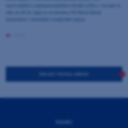
nejvlivnějších a nejobsazovanějších řečníků a KOLs v Evropě ve
věku do 30 let, zápis je na seznamu FDI World Dental
Association v německém a anglickém jazyce.
0 AKCÍ
Zobrazit všechny události
Kontakty