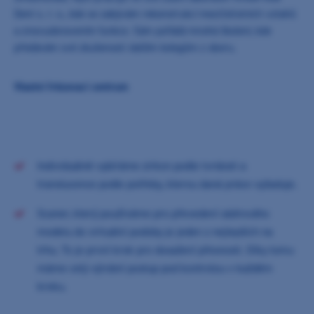
Dent s. r. o., kde se zabývám rekonstrukcí mezičelistních vztahů
a znovuobnovením funkce. Sám pořádá mnohá školení, kde
předávám své zkušenosti dalším kolegům z oboru.
Vlastní frézovací centrum
Individuálně vybíráme zirkon podle tvrdosti a
translucence podle potřeby, kterou daná práce vyžaduje.
Scaner, který používáme pro převedení sádrováho
modelu do virtuální podoby je jeden z nejlepších na
trhu. To je první krok pro dosažení přesnosti. Díky tomu
máme celý výrobní postup pod kontrolou v každém
kroku.