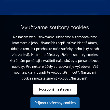
Tato stránka obsahuje reklamu na zdravotnický prostředek
zaměřenou na odborníky ve smyslu §2a zákona č. 40/1995 Sb., ve
znění pozdějších předpisů. Nejste-li takovým odborníkem, neprodleně
Využíváme soubory cookies
tyto stránky opusťte. Obsah tohoto sdělení není nabídkou (návrhem)
na uzavření jakékoliv smlouvy ani veřejnou nabídkou. Veškeré
Na našem webu získáváme, ukládáme a zpracováváme
informace jsou pouze informativního charakteru a řídí se
pravidly
informace o jeho uživatelích (např. síťové identifikátory,
reklamních sdělení
.
údaje o tom, jak procházíte naše stránky, nebo jaký obsah
vás zajímá). K tomuto účelu využíváme soubory cookies,
Prohlédnout si můžete také
obchodní podmínky
a
pravidla ochrany
které nám pomáhají zkvalitnit naše služby a personalizovat
osobních údajů
nebo upravte
nastavení cookies
.
nabídky. Pro některé účely zpracování je vyžadován Váš
souhlas, který vyjádříte volbou „Přijmout“. Nastavení
2026 Dentamed spol. s r.o. Všechna práva vyhrazena. Designed by
cookies můžete změnit volbou „Nastavení“.
Podrobné nastavení
Přijmout všechny cookies