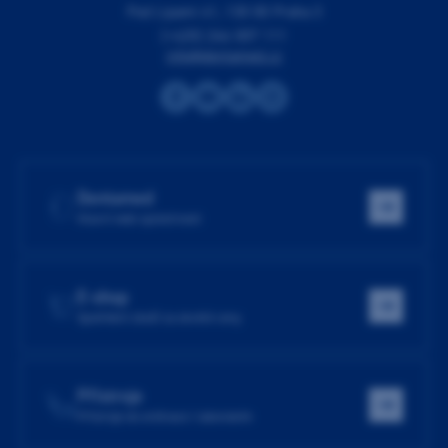
Pod Lipami 41, 130 00 Praha 3
(+420) 266 007 111
info@dentamed.cz
Dentamed
Hlavní web společnosti
E-shop
Spotřební zboží za skvělé ceny
Přístroje
Přístroje do ordinace i laboratoře