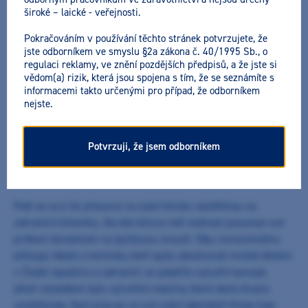
široké – laické - veřejnosti.
NAŠI LEKTOŘI
Pokračováním v používání těchto stránek potvrzujete, že
jste odborníkem ve smyslu §2a zákona č. 40/1995 Sb., o
Matouš Záhorec
regulaci reklamy, ve znění pozdějších předpisů, a že jste si
vědom(a) rizik, která jsou spojena s tím, že se seznámíte s
ZUBNÍ TECHNIK
informacemi takto určenými pro případ, že odborníkem
nejste.
Po vystudování Zdravotnické školy v Hradci Králové oboru Zubní
technik pracoval na několika soukromých zubních klinikách, kde
Potvrzuji, že jsem odborníkem
si měl možnost vyzkoušet spolupráci s mnoha lékaři a
přizpůsobil práci jejich potřebám.
Poté se na 6 let přesunul na zubní kliniku zaměřenou na
zahraniční klientelu. Na této klinice měl možnost posunout své
profesní dovednosti na špičkovou úroveň. Díky rovnocennému
přístupu lékaře a technika, kteří spolu absolvovali mnohá školení
v České republice a zahraničí, se podařilo vytvořit koncept,
jehož výsledkem bylo vytvoření maxima, které daná situace
umožňovala. Nyní pracuje ve své zubní laboratoři Know-how