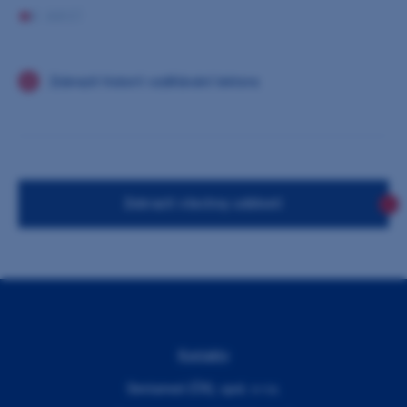
0 AKCÍ
Zobrazit historii vzdělávání lektora
Zobrazit všechny události
Kontakty
Dentamed (ČR), spol. s r.o.