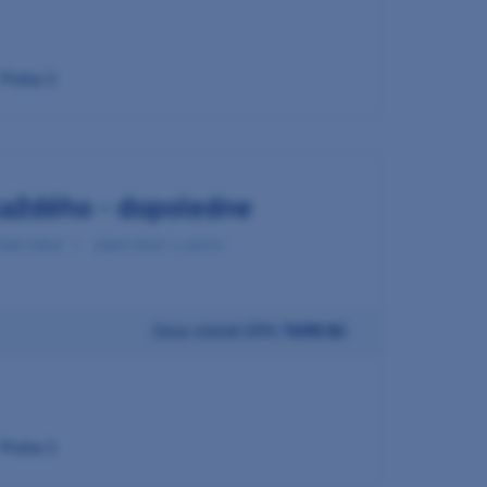
- Praha 3
každého - dopoledne
ubní lékař
Zubní lékař a sestra
Cena včetně DPH:
7490 Kč
- Praha 3