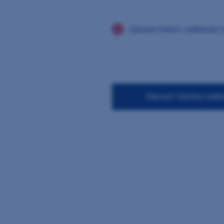
Zobrazit historii vzdělávání 
Zobrazit všechny událo