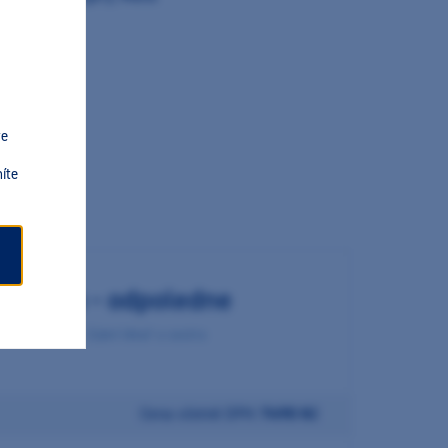
ve
íte
ktora
každého - odpoledne
ubní lékař
Zubní lékař a sestra
Cena včetně DPH:
7490 Kč