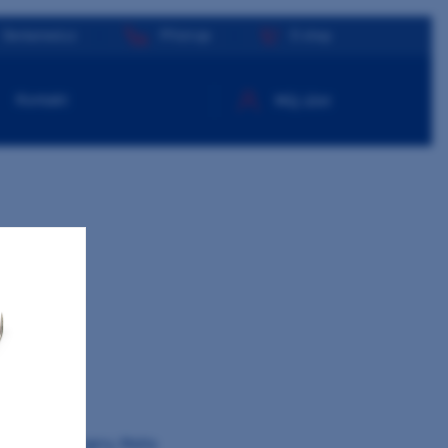
Dentamed.cz
Přístroje
E-shop
Kontakt
Můj účet
Kříž
lie
of Dental Surgery, Malta