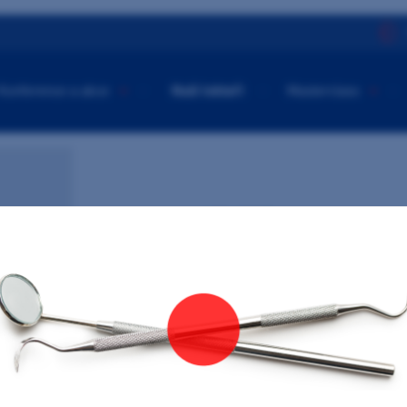
Konference a akce
Naši lektoři
Masterclass
NAŠI LEKTOŘI
MDDr.
Ondřej 
Odborné zahraniční stáže
2005 Ryde College, Sydney, Austrá
2008 University of Malta, Faculty 