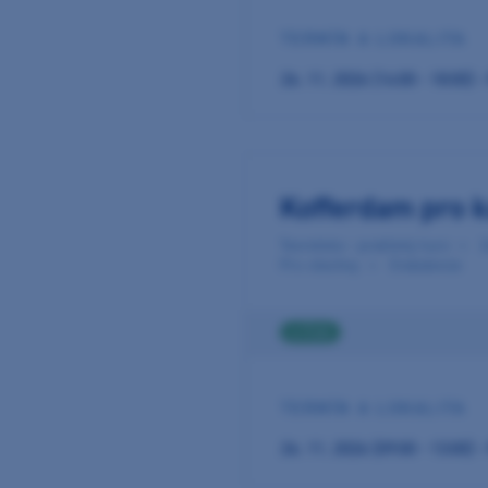
TERMÍN A LOKALITA
26. 11. 2026 (14:00 - 18:00) 
Kofferdam pro 
Teoreticko - praktický kurz
Z
Pro všechny
Endodoncie
4 ČSK
TERMÍN A LOKALITA
26. 11. 2026 (09:00 - 13:00) 