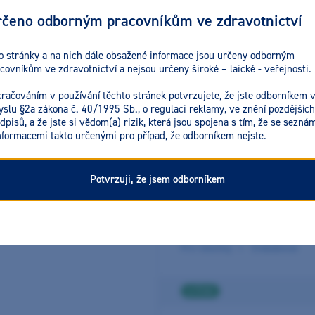
2012 GC Campus, Leuven, Belgie
čeno odborným pracovníkům ve zdravotnictví
o stránky a na nich dále obsažené informace jsou určeny odborným
2 AKCE
covníkům ve zdravotnictví a nejsou určeny široké – laické - veřejnosti.
račováním v používání těchto stránek potvrzujete, že jste odborníkem 
slu §2a zákona č. 40/1995 Sb., o regulaci reklamy, ve znění pozdějších
dpisů, a že jste si vědom(a) rizik, která jsou spojena s tím, že se seznám
Aktuální akce
le
nformacemi takto určenými pro případ, že odborníkem nejste.
Potvrzuji, že jsem odborníkem
Kofferdam pro 
Teoreticko - praktický kurz
Z
Pro všechny
Endodoncie
4 ČSK