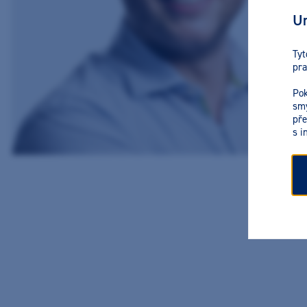
Ur
Tyt
pra
Pok
smy
pře
s i