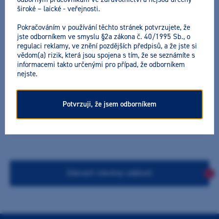
široké – laické - veřejnosti.
NAŠI LEKTOŘI
Pokračováním v používání těchto stránek potvrzujete, že
jste odborníkem ve smyslu §2a zákona č. 40/1995 Sb., o
MUDr.
Andrea Andrejcová
regulaci reklamy, ve znění pozdějších předpisů, a že jste si
vědom(a) rizik, která jsou spojena s tím, že se seznámíte s
informacemi takto určenými pro případ, že odborníkem
0 AKCÍ
nejste.
Potvrzuji, že jsem odborníkem
Zobrazit historii vzdělávání lektora
Zobrazit všechny události