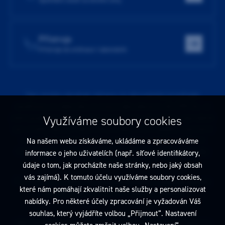
Přístroje
Přístroje do ordinace i laboratoře
Tato stránka obsahuje reklamu na zdravotnický prostředek
zaměřenou na odborníky ve smyslu §2a zákona č. 40/1995 Sb., ve
znění pozdějších předpisů. Nejste-li takovým odborníkem, neprodleně
Využíváme soubory cookies
tyto stránky opusťte. Obsah tohoto sdělení není nabídkou (návrhem)
na uzavření jakékoliv smlouvy ani veřejnou nabídkou. Veškeré
Na našem webu získáváme, ukládáme a zpracováváme
informace jsou pouze informativního charakteru a řídí se
pravidly
informace o jeho uživatelích (např. síťové identifikátory,
reklamních sdělení
.
údaje o tom, jak procházíte naše stránky, nebo jaký obsah
vás zajímá). K tomuto účelu využíváme soubory cookies,
Prohlédnout si můžete také
obchodní podmínky
a
pravidla ochrany
které nám pomáhají zkvalitnit naše služby a personalizovat
osobních údajů
nebo upravte
nastavení cookies
.
nabídky. Pro některé účely zpracování je vyžadován Váš
souhlas, který vyjádříte volbou „Přijmout“. Nastavení
2026 Dentamed spol. s r.o. Všechna práva vyhrazena. Designed by