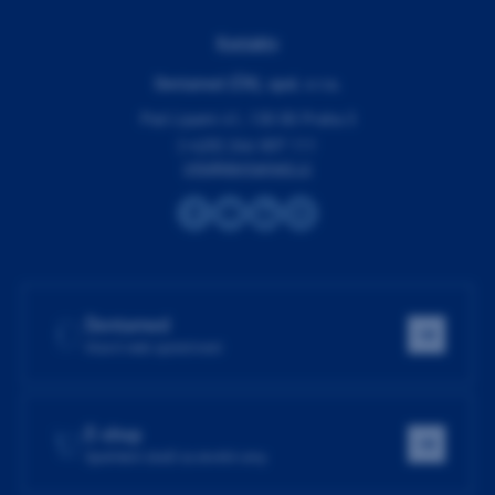
Kontakty
Dentamed (ČR), spol. s r.o.
Pod Lipami 41, 130 00 Praha 3
(+420) 266 007 111
info@dentamed.cz
Dentamed
Hlavní web společnosti
E-shop
Spotřební zboží za skvělé ceny