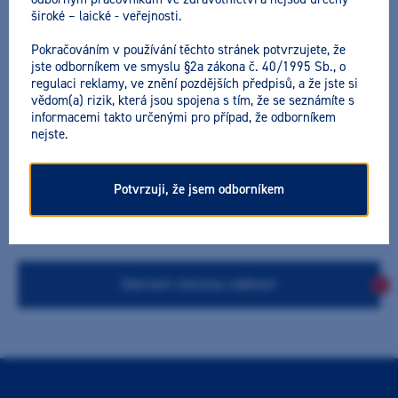
široké – laické - veřejnosti.
NAŠI LEKTOŘI
Pokračováním v používání těchto stránek potvrzujete, že
jste odborníkem ve smyslu §2a zákona č. 40/1995 Sb., o
Ph.D., M.D., Stom.
Piotr
regulaci reklamy, ve znění pozdějších předpisů, a že jste si
vědom(a) rizik, která jsou spojena s tím, že se seznámíte s
Wesołowski
informacemi takto určenými pro případ, že odborníkem
nejste.
0 AKCÍ
Potvrzuji, že jsem odborníkem
Zobrazit všechny události