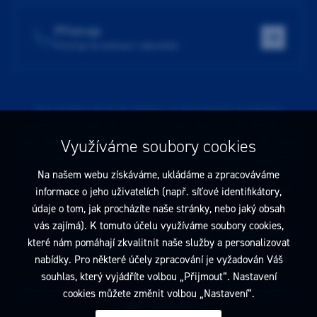
Přístroje
Přístroje do ordinace i laboratoře
Tato stránka obsahuje reklamu na zdravotnický prostředek
zaměřenou na odborníky ve smyslu §2a zákona č. 40/1995 Sb., ve
znění pozdějších předpisů. Nejste-li takovým odborníkem, neprodleně
Využíváme soubory cookies
tyto stránky opusťte. Obsah tohoto sdělení není nabídkou (návrhem)
na uzavření jakékoliv smlouvy ani veřejnou nabídkou. Veškeré
Na našem webu získáváme, ukládáme a zpracováváme
informace jsou pouze informativního charakteru a řídí se
pravidly
informace o jeho uživatelích (např. síťové identifikátory,
reklamních sdělení
.
údaje o tom, jak procházíte naše stránky, nebo jaký obsah
vás zajímá). K tomuto účelu využíváme soubory cookies,
Prohlédnout si můžete také
obchodní podmínky
a
pravidla ochrany
které nám pomáhají zkvalitnit naše služby a personalizovat
osobních údajů
nebo upravte
nastavení cookies
.
nabídky. Pro některé účely zpracování je vyžadován Váš
souhlas, který vyjádříte volbou „Přijmout“. Nastavení
2026 Dentamed spol. s r.o. Všechna práva vyhrazena. Designed by
cookies můžete změnit volbou „Nastavení“.