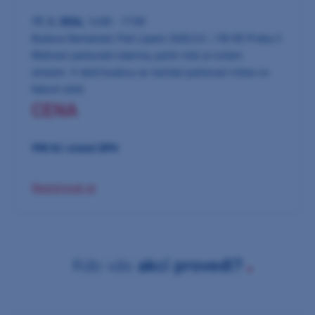
17. 2. 2026,
14:00 - 17:00
Budova Dentamed, Pod Lipami 2602/41, 130 00 Praha 3
Možnost parkování zdarma, počet míst je ovšem
omezen. V okolí budovy se nachází parkovací místa ve
fialové zóně.
CENA
990
Kč včetně DPH
Registrovat se
Kdo vás
akcí provedl?