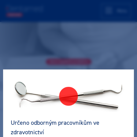
Menu
Akce úspěšně proběhla
NobelBiocare workshop s hands-
on
Teoreticko - praktický kurz
Zubní lékař
Pro všechny
Implantologie
Určeno odborným pracovníkům ve
zdravotnictví
Lektor