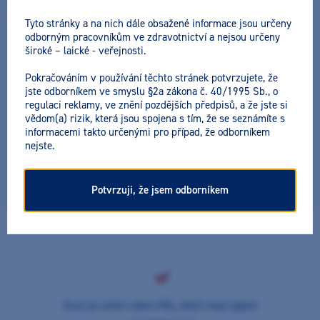
MUDr. Kateřina Babičová
Tyto stránky a na nich dále obsažené informace jsou určeny
Datum a místo konání:
(2 možnosti)
odborným pracovníkům ve zdravotnictví a nejsou určeny
17. 2. 2026 (14:00 - 17:00) - Praha 3
široké – laické - veřejnosti.
Cena včetně DPH:
Pokračováním v používání těchto stránek potvrzujete, že
990 Kč
jste odborníkem ve smyslu §2a zákona č. 40/1995 Sb., o
regulaci reklamy, ve znění pozdějších předpisů, a že jste si
vědom(a) rizik, která jsou spojena s tím, že se seznámíte s
informacemi takto určenými pro případ, že odborníkem
nejste.
NobelBiocare workshop s hands-on
Potvrzuji, že jsem odborníkem
17. 2. 2026 (14:00 - 17:00) - Praha 3
Akce úspěšně proběhla
Kurz je určen všem PZL, kteří mají zájem