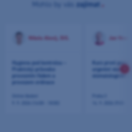
Mohlo by vás
zajímat
Nikola Alexij, DiS.
Jan Vesel
Hygiena pod kontrolou –
Kurz první pomoc
Praktický průvodce
urgentní stavy ve
provozním řádem a
stomatologické pr
provozem ordinace
Online školení
Praha 3
9. 9. 2026 (16:00 - 18:00)
14. 9. 2026 (9:00 - 1