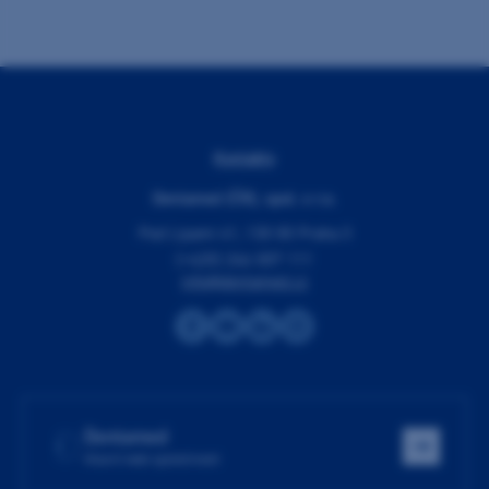
Kontakty
Dentamed (ČR), spol. s r.o.
Pod Lipami 41, 130 00 Praha 3
(+420) 266 007 111
info@dentamed.cz
Dentamed
Hlavní web společnosti