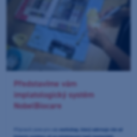
Představíme vám
implatologický systém
NobelBiocare
Připravili jsme pro vás
workshop, který zahrnuje vše od