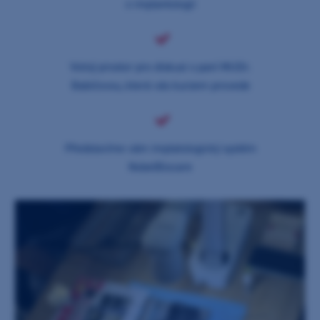
o implantologii
Volný prostor pro diskusi s paní MUDr.
Babičovou, která vás kurzem provede
Představíme vám implatologický systém
NobelBiocare