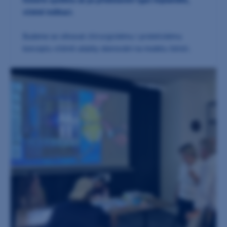
historie systému až po představení typů implantátů,
včetně indikací.
Budeme se věnovat chirurgickému i protetickému
konceptu včetně ukázky skenování na modelu čelisti.