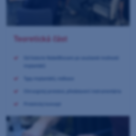
Teoretická část
Od historie NobelBiocare po současné možnosti
implantátů
Typy implantátů, indikace
Chirurgický protokol, představení instrumentária
Protetický koncept