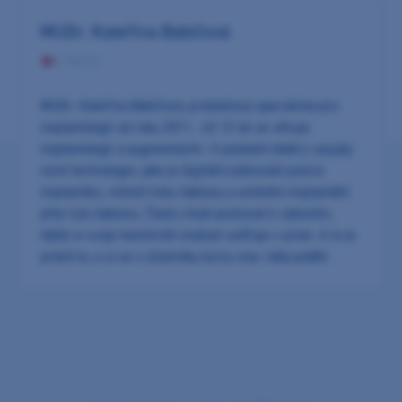
MUDr. Kateřina Babičová
4 AKCE
MUDr. Kateřina Babičová, produktový specialista pro
implantologii od roku 2011. Již 12 let se věnuje
implantologii a augmentacím. V poslední době ji zaujaly
nové technologie, jako je digitální plánování pozice
implantátu, včetně tisku šablony a umístění implantátů
přes tuto šablonu. Často chodí asistovat k výkonům,
takže si svoje teoretické znalosti ověřuje v praxi. A to je
právě to, o co se s účastníky kurzu moc ráda podělí.