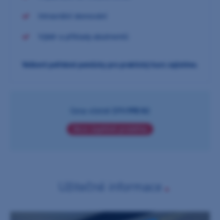
Intraorální skenování
Výběr a příklady abutmentů
Veškeré potřebné pomůcky pro praktický kurz zajistíme.
Cena včetně DPH:
990 Kč
Akce úspěšně proběhla
Užitečné informace