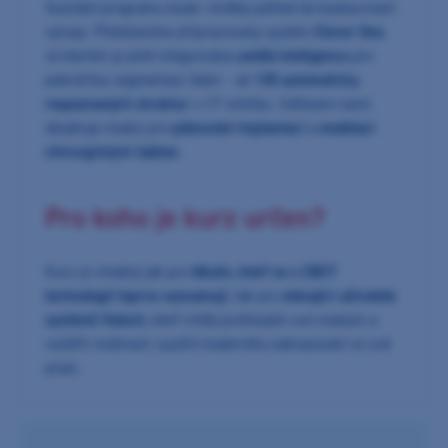
Součástí programu bude i krátký pohled do budoucnosti
vývoje. Představíme připravovaný systém
Clever One
,
ve kterém je plně integrována
umělá inteligence
pro
pokročilou segmentaci tkání – až
135 automaticky
rozpoznaných struktur
v CT snímku. Software navíc
obsahuje modul pro
plánování implantací
a
modelaci
chirurgických šablon
.
Pro koho je kurz určen?
Kurz je vhodný jak pro
lékaře, kteří se s CBCT
technologií teprve seznamují
, tak pro
stávající uživatele
systémů Vatech
, kteří chtějí prohloubit své znalosti a
rozšířit možnosti využití moderního zobrazování ve své
praxi.