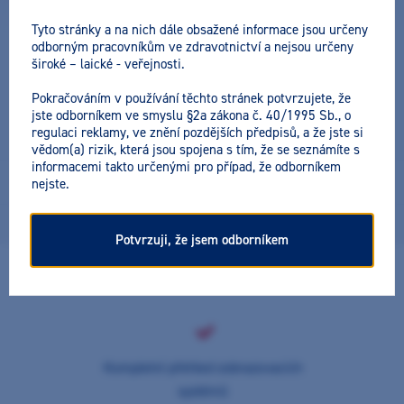
Datum a místo konání:
Tyto stránky a na nich dále obsažené informace jsou určeny
17. 6. 2026 (13:00 - 16:00) - Praha
odborným pracovníkům ve zdravotnictví a nejsou určeny
široké – laické - veřejnosti.
Cena včetně DPH:
490 Kč
Pokračováním v používání těchto stránek potvrzujete, že
jste odborníkem ve smyslu §2a zákona č. 40/1995 Sb., o
regulaci reklamy, ve znění pozdějších předpisů, a že jste si
vědom(a) rizik, která jsou spojena s tím, že se seznámíte s
informacemi takto určenými pro případ, že odborníkem
Od OPG po CBCT: praktický kurz imagingu
nejste.
17. 6. 2026 (13:00 - 16:00) - Praha
Akce úspěšně proběhla
Potvrzuji, že jsem odborníkem
Kompletní přehled zobrazovacích
systémů