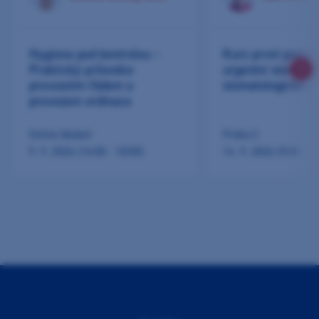
Hygiena pod kontrolou –
Kurz první pomoc
Praktický průvodce
urgentní stavy ve
provozním řádem a
stomatologické pr
provozem ordinace
Online školení
Praha 3
9. 9. 2026 (16:00 - 18:00)
14. 9. 2026 (9:00 - 1