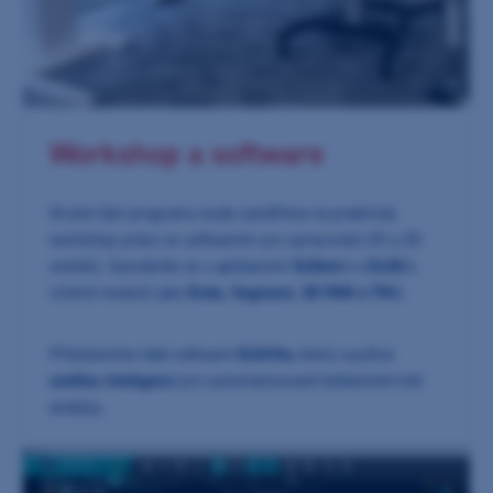
Workshop a software
Druhá část programu bude zaměřena na praktický
workshop práce se softwarem pro zpracování 2D a 3D
snímků. Seznámíte se s aplikacemi
EzDent-i
a
Ez3D-i
,
včetně modulů jako
Endo, Segment, 3D PAN a TMJ
.
Představíme také software
EzOrtho
, který využívá
umělou inteligenci
pro automatizované kefalometrické
analýzy.