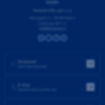
Kontakty
Dentamed (ČR), spol. s r.o.
Pod Lipami 41, 130 00 Praha 3
(+420) 266 007 111
info@dentamed.cz
Dentamed
Hlavní web společnosti
E-shop
Spotřební zboží za skvělé ceny