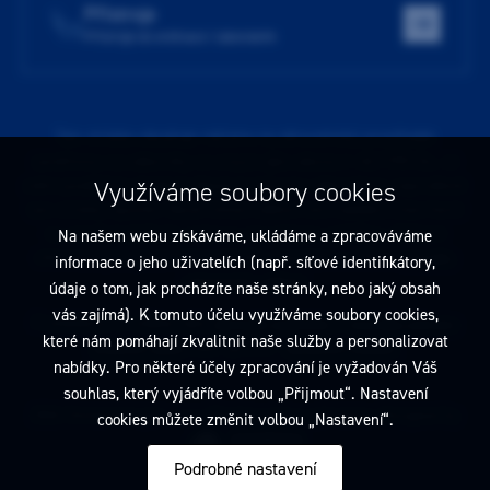
Přístroje
Přístroje do ordinace i laboratoře
Tato stránka obsahuje reklamu na zdravotnický prostředek
zaměřenou na odborníky ve smyslu §2a zákona č. 40/1995 Sb., ve
znění pozdějších předpisů. Nejste-li takovým odborníkem, neprodleně
Využíváme soubory cookies
tyto stránky opusťte. Obsah tohoto sdělení není nabídkou (návrhem)
na uzavření jakékoliv smlouvy ani veřejnou nabídkou. Veškeré
Na našem webu získáváme, ukládáme a zpracováváme
informace jsou pouze informativního charakteru a řídí se
pravidly
informace o jeho uživatelích (např. síťové identifikátory,
reklamních sdělení
.
údaje o tom, jak procházíte naše stránky, nebo jaký obsah
vás zajímá). K tomuto účelu využíváme soubory cookies,
Prohlédnout si můžete také
obchodní podmínky
a
pravidla ochrany
které nám pomáhají zkvalitnit naše služby a personalizovat
osobních údajů
nebo upravte
nastavení cookies
.
nabídky. Pro některé účely zpracování je vyžadován Váš
souhlas, který vyjádříte volbou „Přijmout“. Nastavení
2026 Dentamed spol. s r.o. Všechna práva vyhrazena. Designed by
cookies můžete změnit volbou „Nastavení“.
Podrobné nastavení