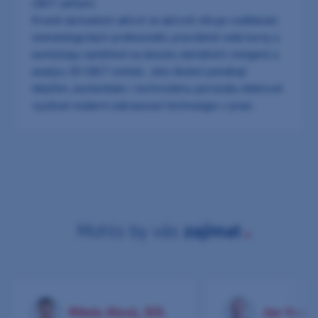
CBCT zařízení.
Kromě obchodních aktivit se aktivně věnuje vzdělávání
stomatologických profesionálů, pravidelně vede kurzy a
workshopy zaměřené na obsluhu dentálních rentgenů a
analýzu 3D CBCT snímků. Jeho školení pomáhají
lékařům, asistentkám i technickému personálu efektivně
využívat moderní zobrazovací technologie v praxi.
Mohlo by vás
zajímat
Nikola Alexij, DiS.
Jan Vesel