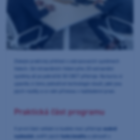
Získejte praktický přehled o zobrazovacích systémech
Vatech. Od intraorálních řešení přes 2D extraorální
systémy až po pokročilé 3D CBCT přístroje. Na kurzu si
ujasníte, k čemu jednotlivé technologie slouží, jaké jsou
jejich rozdíly a co vám přinesou v každodenní praxi.
Praktická část programu
V první části setkání si budete moci přístroje
osobně
vyzkoušet
, ověřit jejich
funkcionalitu
a zároveň v