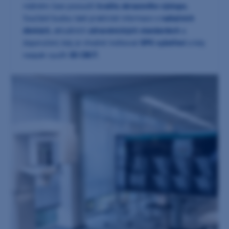
reálném čase posoudit
kvalitu obrazového výstupu
.
Součástí budou také praktické informace o
radiačních
dávkách
, aktuálních
zdravotnických standardech
a
doporučení, kdy je vhodné indikovat
OPG vyšetření
a kdy
naopak využít
3D CBCT
.