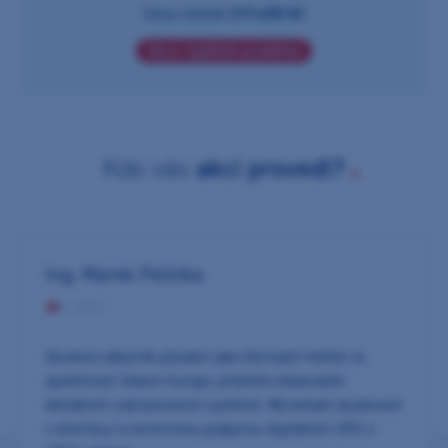
Cena včetně DPH:
490 Kč
Akce úspěšně proběhla
Kdo vás
akcí provedl?
Ing. Marek Pelinka
0 AKCÍ
Zkušený odborník působící jako Obchodní ředitel ve
společnosti Vatech Europe, předního dodavatele
dentálních zobrazovacích systémů. Má bohaté zkušenosti
s distribucí a technickou podporou digitálních OPG a