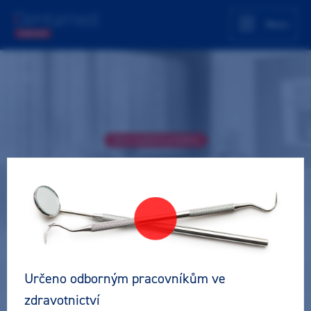
Menu
Akce úspěšně proběhla
Od OPG po CBCT: praktický kurz
imagingu
Teoreticko - praktický kurz
Zubní lékař
Pro všechny
Určeno odborným pracovníkům ve
Lektor
zdravotnictví
Ing. Marek Pelinka