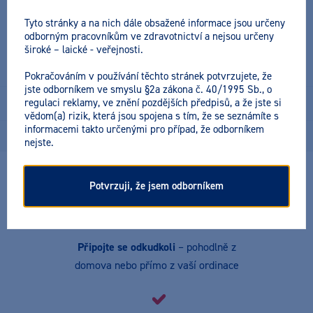
Cena včetně DPH:
Tyto stránky a na nich dále obsažené informace jsou určeny
4990 Kč
odborným pracovníkům ve zdravotnictví a nejsou určeny
široké – laické - veřejnosti.
Pokračováním v používání těchto stránek potvrzujete, že
jste odborníkem ve smyslu §2a zákona č. 40/1995 Sb., o
regulaci reklamy, ve znění pozdějších předpisů, a že jste si
Online konference
vědom(a) rizik, která jsou spojena s tím, že se seznámíte s
informacemi takto určenými pro případ, že odborníkem
10. 11. - 12. 11. 2025 - Online
Akce úspěšně proběhla
nejste.
Potvrzuji, že jsem odborníkem
Připojte se odkudkoli
– pohodlně z
domova nebo přímo z vaší ordinace