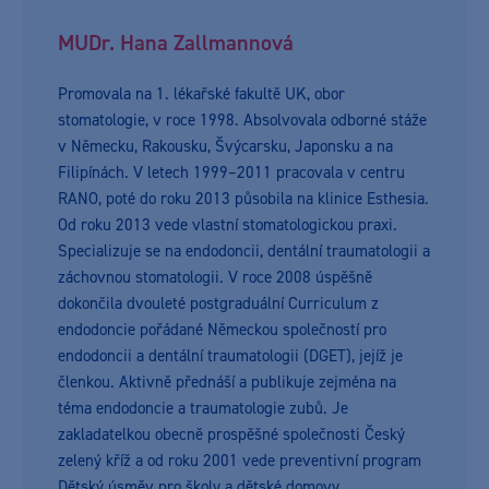
MUDr. Hana Zallmannová
Promovala na 1. lékařské fakultě UK, obor
stomatologie, v roce 1998. Absolvovala odborné stáže
v Německu, Rakousku, Švýcarsku, Japonsku a na
Filipínách. V letech 1999–2011 pracovala v centru
RANO, poté do roku 2013 působila na klinice Esthesia.
Od roku 2013 vede vlastní stomatologickou praxi.
Specializuje se na endodoncii, dentální traumatologii a
záchovnou stomatologii. V roce 2008 úspěšně
dokončila dvouleté postgraduální Curriculum z
endodoncie pořádané Německou společností pro
endodoncii a dentální traumatologii (DGET), jejíž je
členkou. Aktivně přednáší a publikuje zejména na
téma endodoncie a traumatologie zubů. Je
zakladatelkou obecně prospěšné společnosti Český
zelený kříž a od roku 2001 vede preventivní program
Dětský úsměv pro školy a dětské domovy.