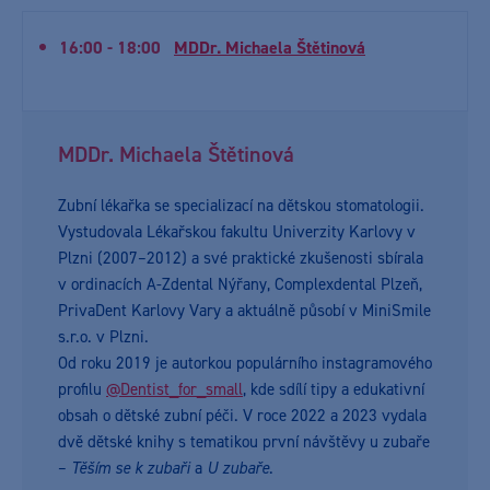
16:00 - 18:00
MDDr. Michaela Štětinová
MDDr. Michaela Štětinová
Zubní lékařka se specializací na dětskou stomatologii.
Vystudovala Lékařskou fakultu Univerzity Karlovy v
Plzni (2007–2012) a své praktické zkušenosti sbírala
v ordinacích A-Zdental Nýřany, Complexdental Plzeň,
PrivaDent Karlovy Vary a aktuálně působí v MiniSmile
s.r.o. v Plzni.
Od roku 2019 je autorkou populárního instagramového
profilu
@Dentist_for_small
, kde sdílí tipy a edukativní
obsah o dětské zubní péči. V roce 2022 a 2023 vydala
dvě dětské knihy s tematikou první návštěvy u zubaře
–
Těším se k zubaři
a
U zubaře
.