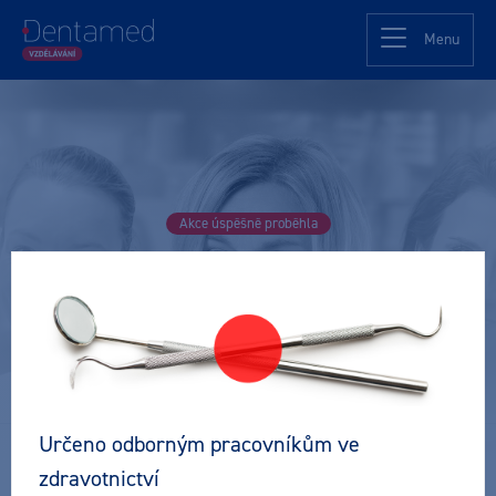
Menu
Akce úspěšně proběhla
Online konference
Ženy ve stomatologii
Konference
Zubní lékař
Pro všechny
6 ČSK
Určeno odborným pracovníkům ve
Datum a místo konání:
zdravotnictví
10. 11. - 12. 11. 2025 - Online