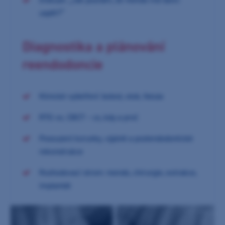
uspět?“
Diagnostika a plánování
reendodoncie
Klinické vyšetření: bolest, otok, fistula
RTG vs. CBCT – co, kdy a proč
Posouzení korunky, výplně a postendodontické
rekonstrukce
Rozhodovací strom: reendo, chirurgie, extrakce,
implantát