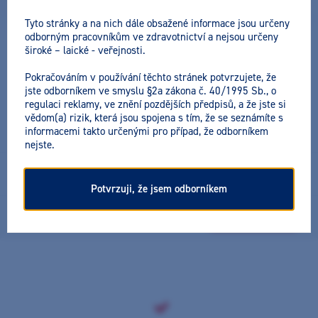
Lektor
MDDr. Petr Herman
Tyto stránky a na nich dále obsažené informace jsou určeny
odborným pracovníkům ve zdravotnictví a nejsou určeny
Datum a místo konání:
široké – laické - veřejnosti.
19. 3. 2026 (16:00 - 18:00) - Online školení
Pokračováním v používání těchto stránek potvrzujete, že
Cena včetně DPH:
jste odborníkem ve smyslu §2a zákona č. 40/1995 Sb., o
2990 Kč
regulaci reklamy, ve znění pozdějších předpisů, a že jste si
vědom(a) rizik, která jsou spojena s tím, že se seznámíte s
informacemi takto určenými pro případ, že odborníkem
nejste.
Reendodontické ošetření pro začátečníky – přehled,
principy, první kroky v praxi
Potvrzuji, že jsem odborníkem
19. 3. 2026 (16:00 - 18:00) - Online
Akce úspěšně
školení
proběhla