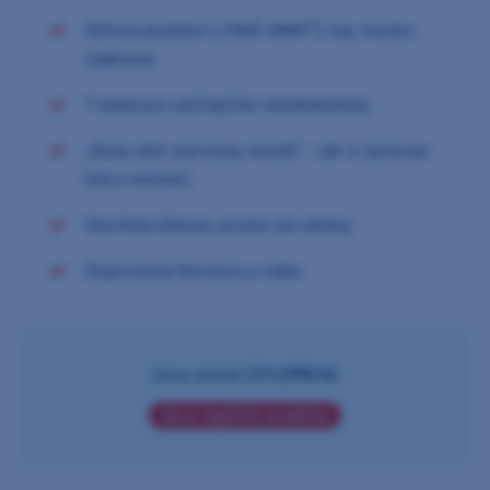
Klíčová poselství („TAKE AWAY“): čas, mentor,
trpělivost
7 zásad pro začínajícího reendodontistu
„Keep calm and enjoy reendo“ – jak si zachovat
klid a motivaci
Otevřená diskuse, prostor pro dotazy
Doporučená literatura a videa
Cena včetně DPH:
2990 Kč
Akce úspěšně proběhla