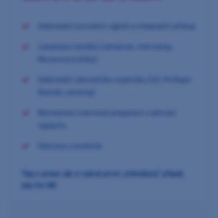
Odstranění koronární výplně a trepanační přístup
Lokalizace kanálků (ultrazvuk, mikroskop,
Mouncovy kuličky)
Odstranění obturačního materiálu (UZ, ProTaper
Reendo, solventy)
Mechanicko-chemická preparace s aktivací
výplachu
Obturace a kontrola
Tipy z praxe: jak si vybrat první „tréninkový“ případ,
kdy říct NE
.