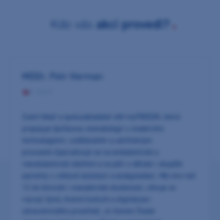
Kdo vás
akcí provedl?
MDDr. Petr Herman
0 AKCÍ
Zubní lékař a spoluzakladatel sítě myTREEDK, která
propojuje špičkovou stomatologii s moderními
technologiemi, vzděláváním a udržitelným
provozem.Specializuje se na endodontické a
reendodontické ošetření a na péči o dětské i dospělé
pacienty v celkové anestezii a analgosedaci. Má více než
12 let klinické i manažerské zkušenosti, věnuje se
rozvoji týmů, firemní kultuře a digitalizaci
zdravotnického prostředí. Je členem České