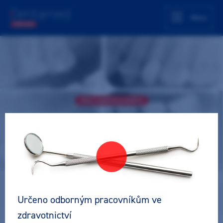
Menu
Akce úspěšně proběhla
Reendodontické ošetření pro
začátečníky – přehled, principy,
první kroky v praxi
Online přednáška
Zubní lékař
Pro všechny
2 ČSK
Určeno odborným pracovníkům ve
zdravotnictví