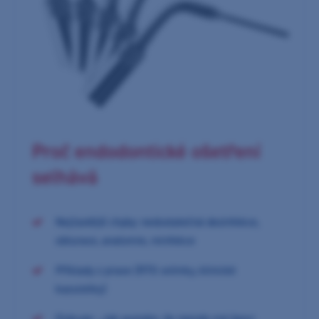
Proč endodontické ošetření
selhává
Nejčastější chyby: nedostatečná dezinfekce,
obturace, anatomie, reinfekce
Příklady z praxe (RTG snímky, klinické
kazuistiky)
Diskuze: „Jak poznám, že reendo má šanci