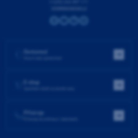
(+420) 266 007 111
info@dentamed.cz
Dentamed
Hlavní web společnosti
E-shop
Spotřební zboží za skvělé ceny
Přístroje
Přístroje do ordinace i laboratoře