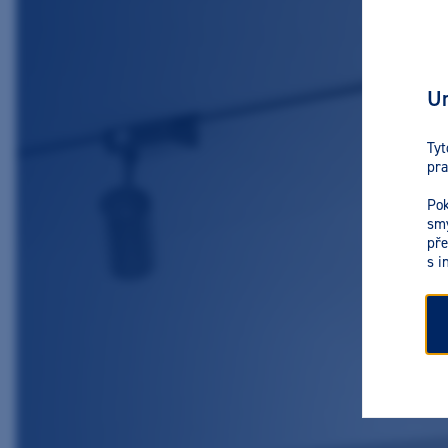
Ur
Tyt
pra
Pok
smy
pře
s i