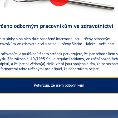
čeno odborným pracovníkům ve zdravotnictví
o stránky a na nich dále obsažené informace jsou určeny odborným
covníkům ve zdravotnictví a nejsou určeny široké – laické - veřejnosti.
račováním v používání těchto stránek potvrzujete, že jste odborníkem 
slu §2a zákona č. 40/1995 Sb., o regulaci reklamy, ve znění pozdějších
dpisů, a že jste si vědom(a) rizik, která jsou spojena s tím, že se seznám
nformacemi takto určenými pro případ, že odborníkem nejste.
Potvrzuji, že jsem odborníkem