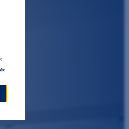
ve
íte