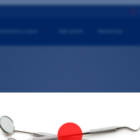
Konference a akce
Naši lektoři
Masterclass